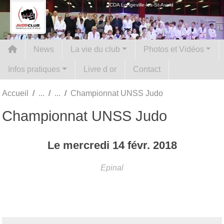
Panneau de gestion des cookies
JCDA Longeville-les-St-Avold
News
La vie du club
Photos et Vidéos
Infos pratiques
Livre d or
Contact
Accueil
Championnat UNSS Judo
Championnat UNSS Judo
Le
mercredi
14
févr.
2018
Epinal