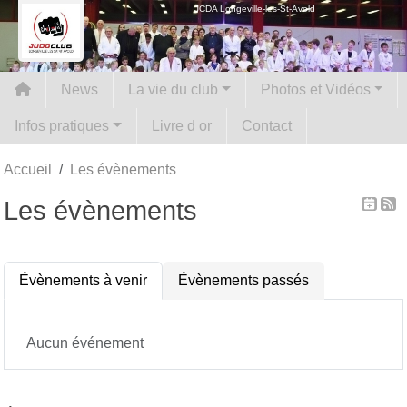
Panneau de gestion des cookies
JCDA Longeville-les-St-Avold
News
La vie du club
Photos et Vidéos
Infos pratiques
Livre d or
Contact
Accueil
Les évènements
Les évènements
Évènements à venir
Évènements passés
Aucun événement