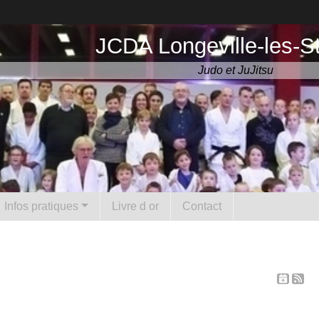
JCDA Longeville-les-S
Judo et JuJitsu
Infos pratiques
Livre d or
Contact