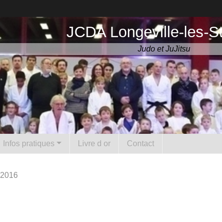
JCDA Longeville-les-S
Judo et JuJitsu
Infos pratiques
Livre d or
Contact
 2016