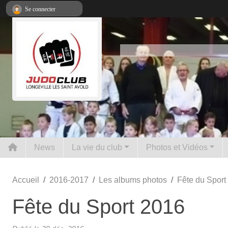
Panneau de gestion des cookies
Se connecter
News
La vie du club
Photos et Vidéos
Accueil
2016-2017
Les albums photos
Fête du Sport
Fête du Sport 2016