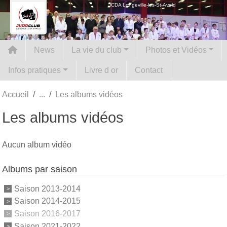
Panneau de gestion des cookies
JCDA Longeville-les-St-Avold
News
La vie du club
Photos et Vidéos
Infos pratiques
Livre d or
Contact
Accueil
Les albums vidéos
Les albums vidéos
Aucun album vidéo
Albums par saison
Saison 2013-2014
Saison 2014-2015
Saison 2016-2017
Saison 2021-2022