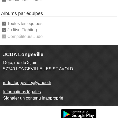
Albums par équipes
Toutes les équipes
JuJitsu Fighting
Compétiteurs Judo
JCDA Longeville
Dojo, rue du 3 juin
57740
LONGEVILLE LES ST AVOLD
judo_longeville@yahoo.fr
Informations légales
Signaler un contenu inapproprié