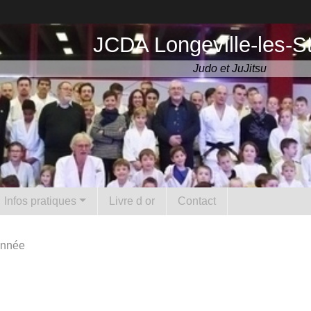
JCDA Longeville-les-S
Judo et JuJitsu
Infos pratiques
Livre d or
Contact
'année