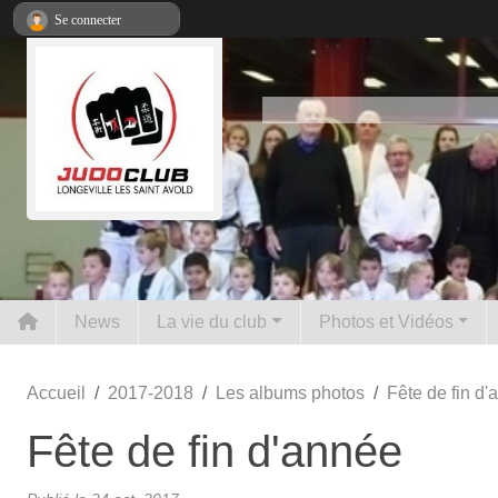
Panneau de gestion des cookies
Se connecter
News
La vie du club
Photos et Vidéos
Accueil
2017-2018
Les albums photos
Fête de fin d
Fête de fin d'année